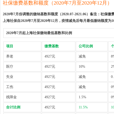
社保缴费基数和额度（2020年7月至2020年12月）
上海市社保中心的办理期限为
每月5-26日
，遇
2020年7月份调整的缴纳基数和额度（2020.07-2021.06）
备注：
社保缴费
上海社保自2020年7月至2020年12月，疫情减免后每月最低缴纳额度为1
上海诺京
是上海一个专业的社保代理服务机构，为各大中小企业提供
2020年7月起上海社保缴纳最低基数和比例
社会保险是指我国为了预防和分担年老、失业以及死
项目
缴费基数
公司比例
养老
4927元
减免
8
医疗
4927元
10%
2
失业
4927元
减免
0
工伤
4927元
减免
0
残障金
4927元
1.5%
0
合计比例
4927元
11.5%
1