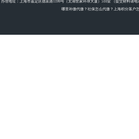
办理地址：上海市嘉定区德富路1199号（太湖世家环球大厦）510室 （提交材料请电话预约：
哪里补缴代缴？社保怎么代缴？上海积分落户